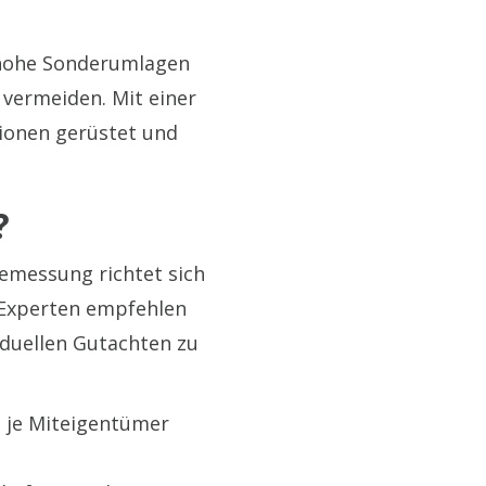
n, hohe Sonderumlagen
vermeiden. Mit einer
tionen gerüstet und
?
emessung richtet sich
 Experten empfehlen
iduellen Gutachten zu
g je Miteigentümer