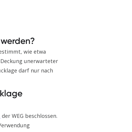
 werden?
estimmt, wie etwa
r Deckung unerwarteter
ücklage darf nur nach
cklage
n
der WEG beschlossen.
 Verwendung