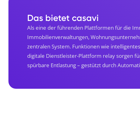
Das bietet casavi
Als eine der führenden Plattformen für die Im
Immobilienverwaltungen, Wohnungsunternehme
zentralen System. Funktionen wie intelligent
digitale Dienstleister-Plattform relay sorgen 
spürbare Entlastung – gestützt durch Automati