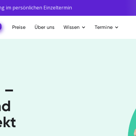
ng im persönlichen Einzeltermin
Preise
Über uns
Wissen
Termine
 –
nd
ekt