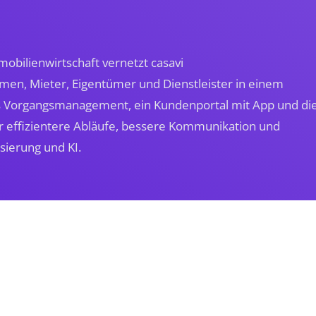
mobilienwirtschaft vernetzt casavi
n, Mieter, Eigentümer und Dienstleister in einem
es Vorgangsmanagement, ein Kundenportal mit App und di
für effizientere Abläufe, bessere Kommunikation und
sierung und KI.