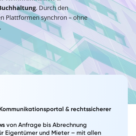
Buchhaltung
. Durch den
en Plattformen synchron – ohne
.
Kommunikationsportal
&
rechtssicherer
ws
von Anfrage bis Abrechnung
ür Eigentümer und Mieter – mit allen