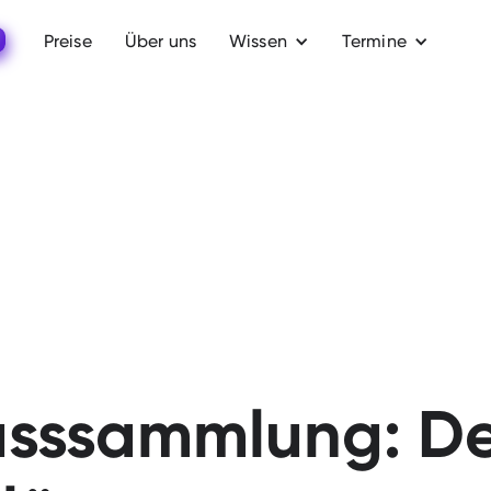
Preise
Über uns
Wissen
Termine
usssammlung: Def